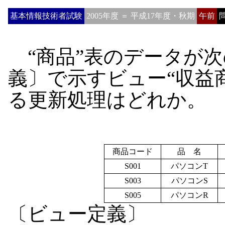
基本情報技術者試験
2005年度 ＝ 平成17年度・秋期
午前
問
“商品”表のデータが次
義〕で示すビュー“収益
る更新処理はどれか。
商品コード
品 名
S001
パソコンT
S003
パソコンS
S005
パソコンR
〔ビュー定義〕