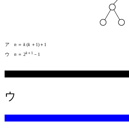
ア
n
＝
k
(
k
＋1)＋1
k
＋1
ウ
n
＝ 2
－1
ウ