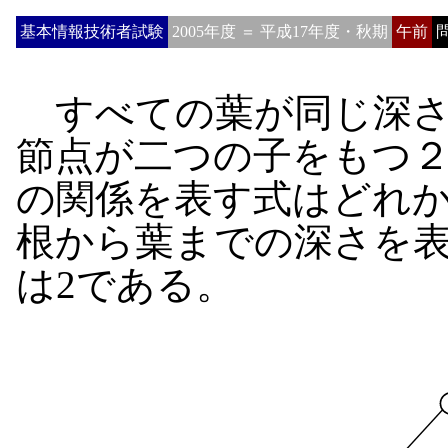
基本情報技術者試験
2005年度 ＝ 平成17年度・秋期
午前
問
すべての葉が同じ深さ
節点が二つの子をもつ
の関係を表す式はどれ
根から葉までの深さを
は2である。