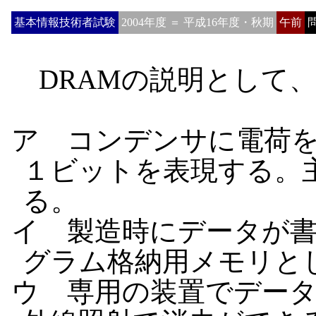
基本情報技術者試験
2004年度 ＝ 平成16年度・秋期
午前
問
DRAMの説明として
ア コンデンサに電荷
１ビットを表現する。
る。
イ 製造時にデータが
グラム格納用メモリと
ウ 専用の装置でデー