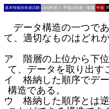
基本情報技術者試験
2004年度 ＝ 平成16年度・春期
午前
問
データ構造の一つであ
て、適切なものはどれ
ア 階層の上位から下
て、データを取り出す
イ 格納した順序でデ
構造である。
ウ 格納した順序とは