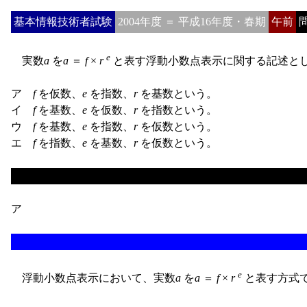
基本情報技術者試験
2004年度 ＝ 平成16年度・春期
午前
問
e
実数
a
を
a
＝
f
×
r
と表す浮動小数点表示に関する記述と
ア
f
を仮数、
e
を指数、
r
を基数という。
イ
f
を基数、
e
を仮数、
r
を指数という。
ウ
f
を基数、
e
を指数、
r
を仮数という。
エ
f
を指数、
e
を基数、
r
を仮数という。
ア
e
浮動小数点表示において、実数
a
を
a
＝
f
×
r
と表す方式