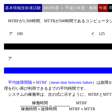
基本情報技術者試験
2003年度 ＝ 平成15年度・春期
午前
問
MTBFが1,500時間、MTTRが500時間であるコンピュー
ア 100
イ 125
ア
平均故障間隔
＝
MTBF
（
mean time between failure
）は故障
理を行い再び利用できるまでの平均時間です。
システムの稼働率は、次の式に示すように、MTBFとMTT
　　　　　　　稼働時間　　　　　　　MTBF

　　　　────────── ＝ ──────
