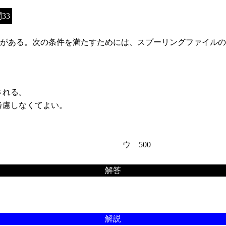
33
がある。次の条件を満たすためには、スプーリングファイルの
される。
考慮しなくてよい。
ウ 500
解答
解説