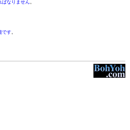
ればなりません
。
能です
。