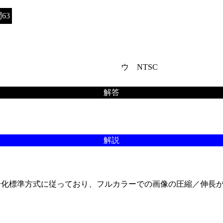
63
ウ NTSC
解答
解説
号化標準方式に従っており、フルカラーでの画像の圧縮／伸長