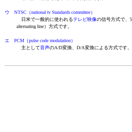
ウ NTSC（national tv Standards committee）
日米で一般的に使われる
テレビ映像
の信号方式で、5
alternating line）方式です。
エ PCM（pulse code modulation）
主として
音声
のA/D変換、D/A変換による方式です。