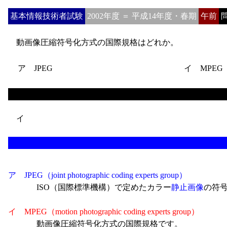
基本情報技術者試験
2002年度 ＝ 平成14年度・春期
午前
問
動画像圧縮符号化方式の国際規格はどれか。
ア JPEG
イ MPEG
イ
ア JPEG（joint photographic coding experts group）
ISO（国際標準機構）で定めたカラー
静止画像
の符
イ MPEG（motion photographic coding experts group）
動画像圧縮符号化方式の国際規格です。