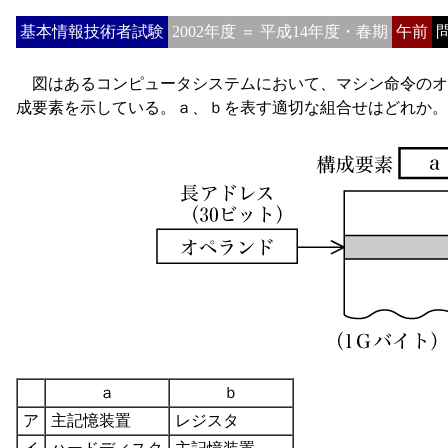
基本情報技術者試験
2002年度 ＝ 平成14年度・春期
午前
問
図はあるコンピュータシステムにおいて、マシン命令のオ
成要素を示している。ａ、ｂを表す適切な組合せはどれか。
ａ
ｂ
ア
主記憶装置
レジスタ