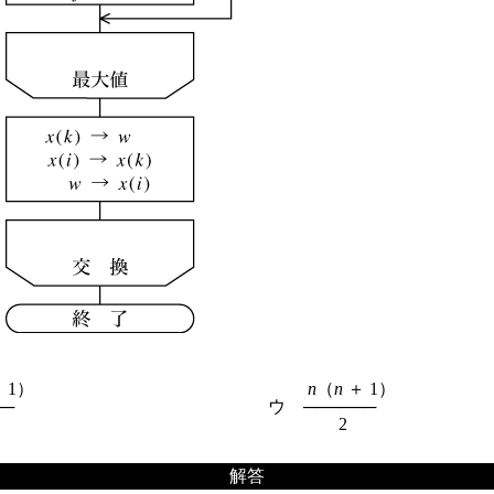
 1）

n
（
n
 ＋ 1）

─

　ウ　──────

解答