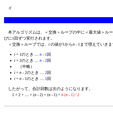
イ
本アルゴリズムは、＜交換＞ループの中に＜最大値＞ルー
びに1回ずつ実行されます。
＜交換＞ループでは、
i
の値が1から
n
- 1まで増えてい
i
= 1のとき …
n
- 1
回
i
= 2のとき …
n
- 2
回
（中略）
i
=
n
- 2のとき …
2
回
i
=
n
- 1のとき …
1
回
したがって、合計回数は次のようになります。
1 + 2 + … + (
n
- 2) + (
n
- 1) =
n
(
n
- 1) / 2