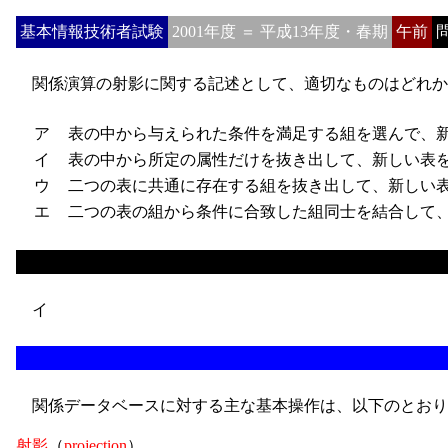
基本情報技術者試験
2001年度 ＝ 平成13年度・春期
午前
問
関係演算の射影に関する記述として、適切なものはどれか
ア
表の中から与えられた条件を満足する組を選んで、
イ
表の中から所定の属性だけを抜き出して、新しい表
ウ
二つの表に共通に存在する組を抜き出して、新しい
エ
二つの表の組から条件に合致した組同士を結合して、
イ
関係データベースに対する主な基本操作は、以下のとおり
射影
（
projection
）