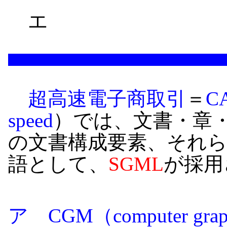
エ
超高速電子商取引
＝
C
speed
）では、文書・章
の文書構成要素、それ
語として、
SGML
が採用
ア CGM（computer graphi