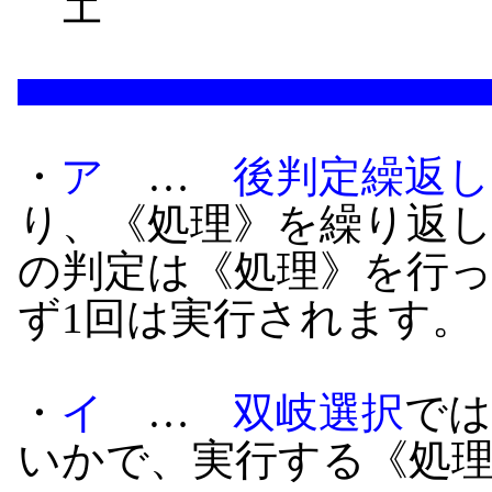
エ
・
ア
…
後判定繰返し
り、《処理》を繰り返
の判定は《処理》を行
ず1回は実行されます。
・
イ
…
双岐選択
では
いかで、実行する《処