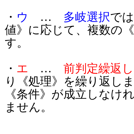
・
ウ
…
多岐選択
では
値》に応じて、複数の
す。
・
エ
…
前判定繰返し
り《処理》を繰り返し
《条件》が成立しなけれ
ません。