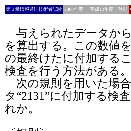
第２種情報処理技術者試験
2000年度 ＝ 平成12年度・秋期
与えられたデータから
を算出する。この数値
の最終けたに付加する
検査を行う方法がある
次の規則を用いた場合
タ“2131”に付加する
れか。