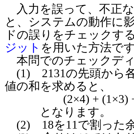
入力を誤って、不正な
と、システムの動作に
ドの誤りをチェックす
ジット
を用いた方法で
本問でのチェックディ
(1) 2131の先頭から各
値の和を求めると、
(2×4) + (1×3) + (3
となります。
(2) 18を11で割った