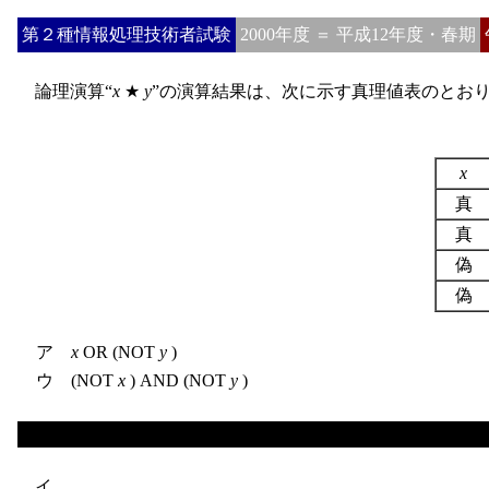
第２種情報処理技術者試験
2000年度 ＝ 平成12年度・春期
論理演算“
x
★
y
”の演算結果は、次に示す真理値表のとお
x
真
真
偽
偽
ア
x
OR (NOT
y
)
ウ (NOT
x
) AND (NOT
y
)
イ