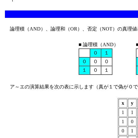
論理積（AND）、論理和（OR）、否定（NOT）の真理
■ 論理積（AND）
０
１
０
０
０
１
０
１
ア～エの演算結果を次の表に示します（真が１で偽が０で
x
y
1
1
1
0
0
1