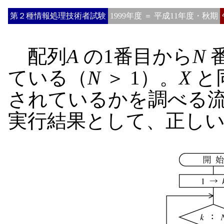
第２種情報処理技術者試験
1999年度 ＝ 平成11年度・秋期
配列
A
の1番目から
N
ている（
N
＞ 1）。
X
と
されているかを調べる
実行結果として、正し