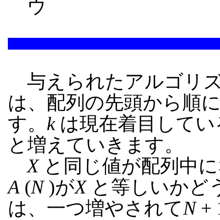
ウ
与えられたアルゴリズ
は、配列の先頭から順
す。
k
は現在着目している配
と増えていきます。
X
と同じ値が配列中に
A
(
N
)が
X
と等しいかど
は、一つ増やされて
N
+