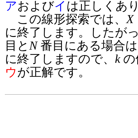
ア
および
イ
は正しくあ
この線形探索では、
X
に終了します。したが
目と
N
番目にある場合は
に終了しますので、
k
の
ウ
が正解です。