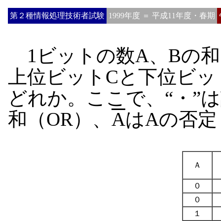
第２種情報処理技術者試験
1999年度 ＝ 平成11年度・春期
1ビットの数A、Bの和
上位ビットCと下位ビッ
どれか。ここで、“・”は
和（OR）、
A
はAの否定
Ａ
０
０
１