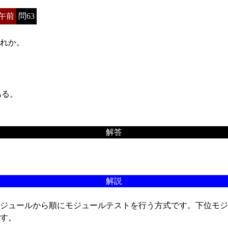
午前
問63
れか。
ある。
解答
解説
ジュールから順にモジュールテストを行う方式です。下位モジ
す。