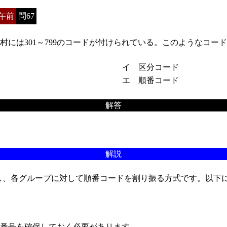
午前
問67
、町村には301～799のコードが付けられている。このようなコ
イ 区分コード
エ 順番コード
解答
解説
し、各グループに対して順番コードを割り振る方式です。以下
番号を確保しておく必要があります。