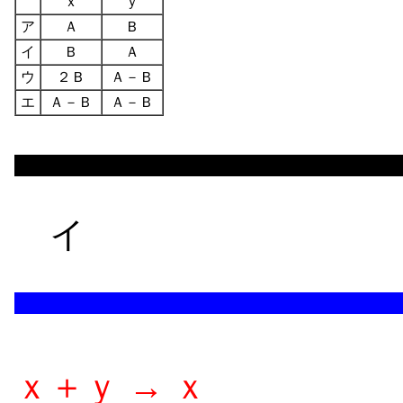
ｘ
ｙ
ア
Ａ
Ｂ
イ
Ｂ
Ａ
ウ
２Ｂ
Ａ－Ｂ
エ
Ａ－Ｂ
Ａ－Ｂ
イ
ｘ＋ｙ → ｘ