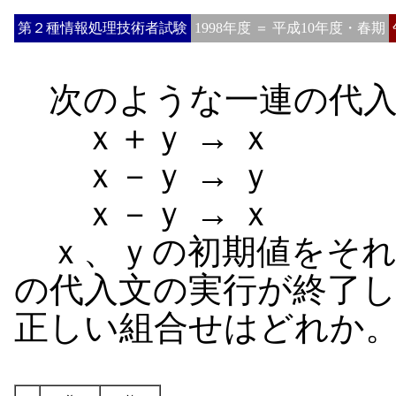
第２種情報処理技術者試験
1998年度 ＝ 平成10年度・春期
次のような一連の代入
ｘ＋ｙ → ｘ
ｘ－ｙ → ｙ
ｘ－ｙ → ｘ
ｘ、ｙの初期値をそれ
の代入文の実行が終了
正しい組合せはどれか