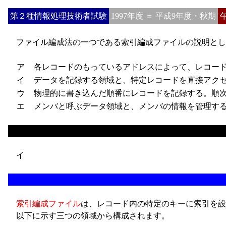
第２種情報処理技術者試験
1997年度 ＝ 平成9年度・秋期
ファイル編成法の一つである索引編成ファイルの説明とし
ア
各レコードのもっているアドレスによって、レコード
イ
データを記録する領域と、特定レコードを直接アクセ
ウ
物理的に書き込んだ順番にレコードを記録する。順次
エ
メンバと呼ぶデータ領域と、メンバの情報を管理する
イ
索引編成ファイル
は、レコード内の特定のキーに索引を設
以下に示す三つの領域から構成されます。