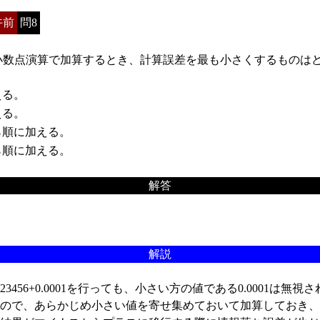
午前
問8
動小数点演算で加算するとき、計算誤差を最も小さくするものは
える。
える。
順に加える。
順に加える。
解答
解説
6+0.0001を行っても、小さい方の値である0.0001は無視
ので、あらかじめ小さい値を寄せ集めておいて加算しておき、