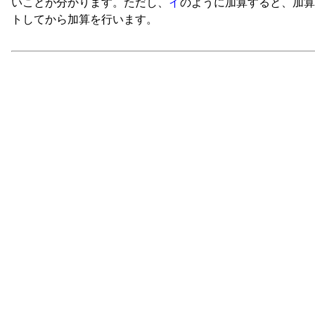
いことが分かります。ただし、
イ
のように加算すると、加算
トしてから加算を行います。