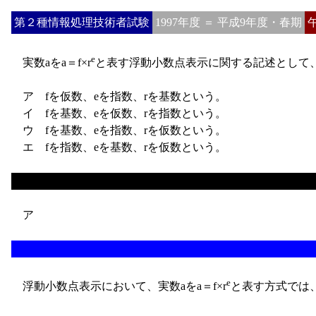
第２種情報処理技術者試験
1997年度 ＝ 平成9年度・春期
e
実数aをa＝f×r
と表す浮動小数点表示に関する記述として
ア fを仮数、eを指数、rを基数という。
イ fを基数、eを仮数、rを指数という。
ウ fを基数、eを指数、rを仮数という。
エ fを指数、eを基数、rを仮数という。
ア
e
浮動小数点表示において、実数aをa＝f×r
と表す方式では、