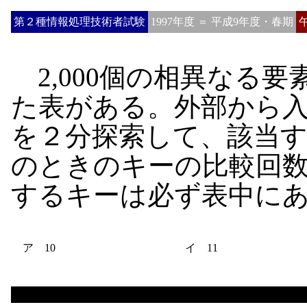
第２種情報処理技術者試験
1997年度 ＝ 平成9年度・春期
2,000個の相異なる
た表がある。外部から
を２分探索して、該当
のときのキーの比較回
するキーは必ず表中に
ア 10
イ 11