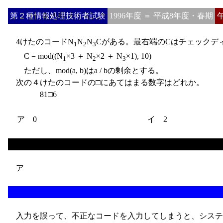
第２種情報処理技術者試験
1996年度 ＝ 平成8年度・春期
4けたのコードN
N
N
Cがある。最右端のCはチェックデ
1
2
3
C = mod((N
×3 ＋ N
×2 ＋ N
×1), 10)
1
2
3
ただし、mod(a, b)はa / bの剰余とする。
次の４けたのコードの□にあてはまる数字はどれか。
81□6
ア 0
イ 2
ア
入力を誤って、不正なコードを入力してしまうと、システ