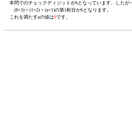
本問でのチェックディジットが6となっています。したがっ
(8×3) + (1×2) + (a×1)の第1桁目が6となります。
これを満たすaの値は
0
です。