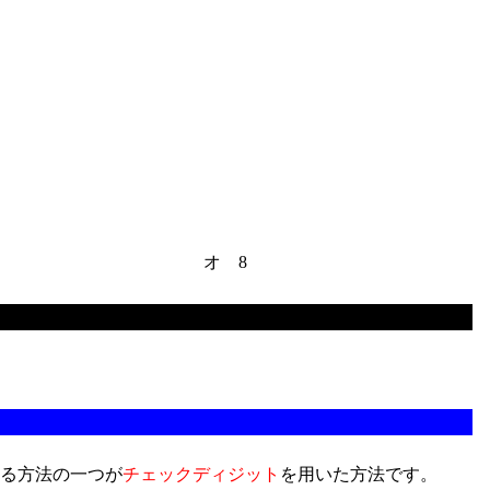
オ 8
る方法の一つが
チェックディジット
を用いた方法です。