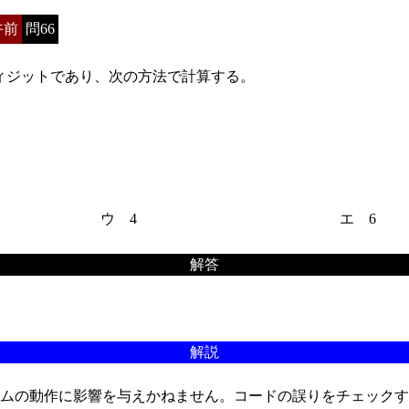
午前
問66
ィジットであり、次の方法で計算する。
ウ 4
エ 6
解答
解説
ムの動作に影響を与えかねません。コードの誤りをチェックす