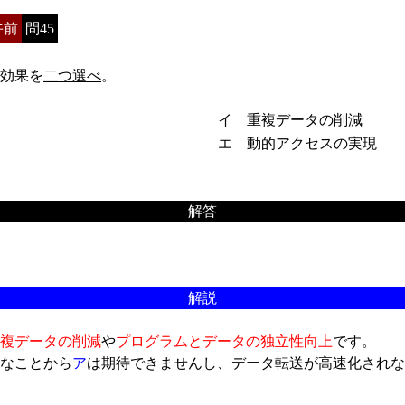
午前
問45
効果を
二つ選べ
。
イ 重複データの削減
エ 動的アクセスの実現
解答
解説
複データの削減
や
プログラムとデータの独立性向上
です。
なことから
ア
は期待できませんし、データ転送が高速化されな