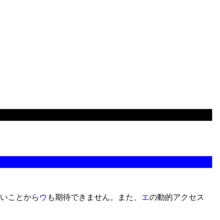
いことから
ウ
も期待できません。また、
エ
の動的アクセス