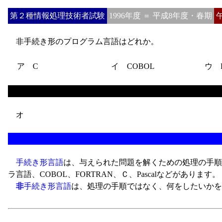
第２種情報処理技術者試験
1996年度 ＝ 平成8年度・春期
非手続き形のプログラム言語はどれか。
ア C
イ COBOL
ウ Fo
オ
手続き形言語
は、与えられた問題を解くための処理の手順
ラ言語、COBOL、FORTRAN、Ｃ、Pascalなどがあります。
非
手続き形言語
は、処理の手順ではなく、何をしたいかを指