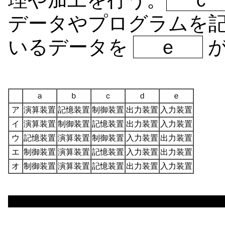
データやプログラムを
いるデータを
ｅ
が
ａ
ｂ
ｃ
ｄ
ｅ
ア
演算装置
記憶装置
制御装置
出力装置
入力装置
イ
演算装置
制御装置
記憶装置
出力装置
入力装置
ウ
記憶装置
演算装置
制御装置
入力装置
出力装置
エ
制御装置
演算装置
記憶装置
入力装置
出力装置
オ
制御装置
演算装置
記憶装置
出力装置
入力装置