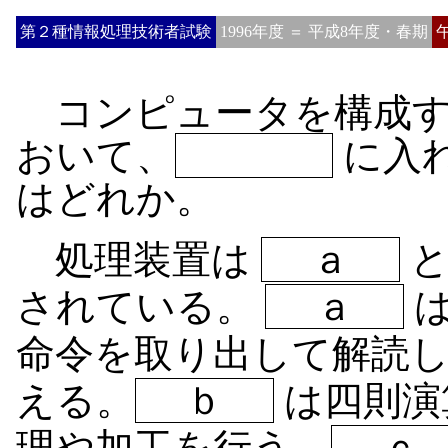
第２種情報処理技術者試験
1996年度 ＝ 平成8年度・春期
コンピュータを構成す
おいて、
に入
はどれか。
処理装置は
ａ
されている。
ａ
命令を取り出して解読
える。
ｂ
は四則演
理や加工を行う。