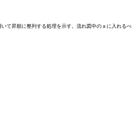
用いて昇順に整列する処理を示す。流れ図中のａに入れるべ