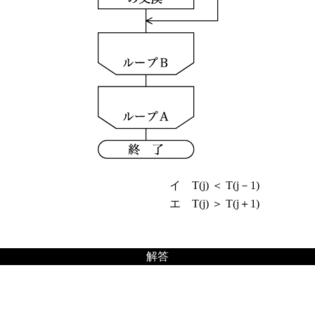
イ T(j) ＜ T(j－1)
エ T(j) ＞ T(j＋1)
解答