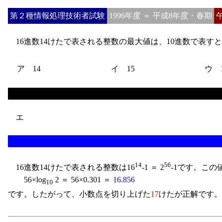
第２種情報処理技術者試験
1996年度 ＝ 平成8年度・春期
16進数14けたで表される整数の最大値は、10進数で表すと
ア 14
イ 15
ウ 1
エ
14
56
16進数14けたで表される整数は16
-1 ＝ 2
-1です。こ
56×log
2 ＝ 56×0.301 ＝
16.856
10
です。したがって、小数点を切り上げた
17
けたが正解です。