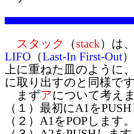
スタック
（
stack
）は
LIFO
（
Last-In First-Out
上に重ねた皿のように
に取り出すのと同様で
まず
ア
について考え
（１）最初にA1をPUS
（２）A1をPOPしま
（３）A2をPUSHします