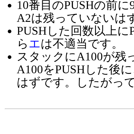
10番目のPUSHの前
A2は残っていないは
PUSHした回数以上に
ら
エ
は不適当です。
スタックにA100が
A100をPUSHした
はずです。したがっ