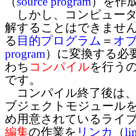
（
source program
）を作
しかし、コンピュータ
解することはできませ
る
目的プログラム
＝
オ
program
）に変換する必
わち
コンパイル
を行う
です。
コンパイル終了後は、
ブジェクトモジュール
め用意されているライ
編集
の作業を
リンカ
（
li