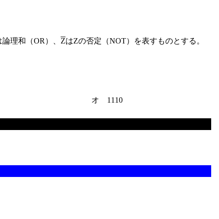
は論理和（OR）、
Z
はZの否定（NOT）を表すものとする。
オ 1110