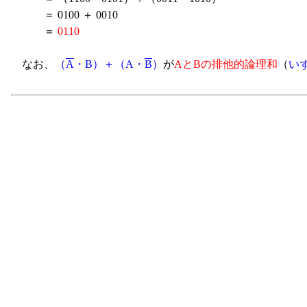
＝ 0100 ＋ 0010
＝
0110
なお、
（
A
・B）＋（A・
B
）
が
AとBの排他的論理和
（
い