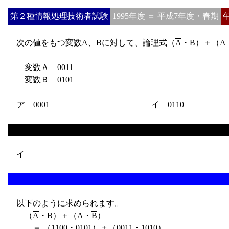
第２種情報処理技術者試験
1995年度 ＝ 平成7年度・春期
次の値をもつ変数A、Bに対して、論理式（
A
・B）＋（A
変数Ａ 0011
変数Ｂ 0101
ア 0001
イ 0110
イ
以下のように求められます。
（
A
・B）＋（A・
B
）
＝ （1100・0101）＋（0011・1010）