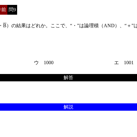
午前
問9
・
B
）の結果はどれか。ここで、“・”は論理積（AND）、“＋”
ウ 1000
エ 1001
解答
解説