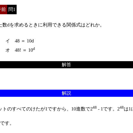
午前
問1
た数dを求めるときに利用できる関係式はどれか。
イ 48 ＝ 10d
d
オ 48! ＝ 10
解答
解説
48
48
トのすべてのけたが1ですから、10進数で2
- 1です。2
は1
です。