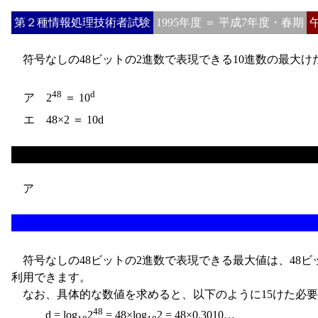
第２種情報処理技術者試験
1995年度 ＝ 平成7年度・春期
符号なしの48ビットの2進数で表現できる10進数の最大け
48
d
ア 2
＝ 10
エ 48×2 ＝ 10d
ア
符号なしの48ビットの2進数で表現できる最大値は、48ビッ
利用できます。
なお、具体的な数値を求めると、以下のように15けた必要
48
d = log
2
= 48×log
2 = 48×0.3010…