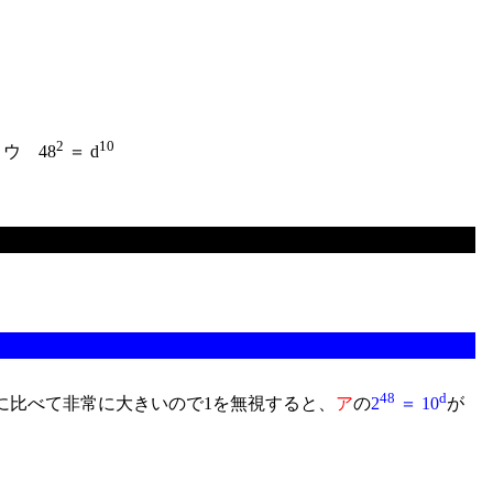
2
10
ウ 48
＝ d
48
d
に比べて非常に大きいので1を無視すると、
ア
の
2
＝ 10
が