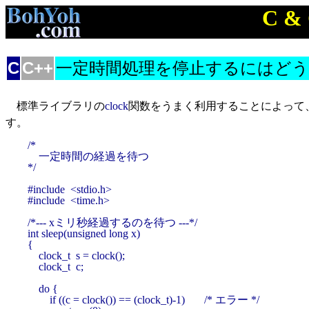
C &
C
C++
一定時間処理を停止するにはど
標準ライブラリの
clock
関数をうまく利用することによって
す。
/*

    一定時間の経過を待つ

*/

#include  <stdio.h>

#include  <time.h>

/*--- xミリ秒経過するのを待つ ---*/

int sleep(unsigned long x)

{

    clock_t  s = clock();

    clock_t  c;

    do {

        if ((c = clock()) == (clock_t)-1)       /* エラー */
