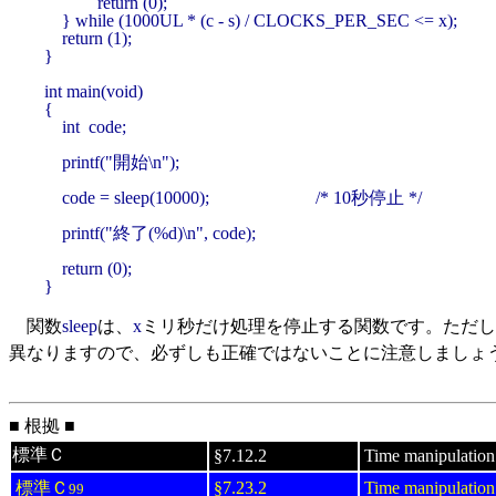
            return (0);

    } while (1000UL * (c - s) / CLOCKS_PER_SEC <= x); 

    return (1);

}

int main(void)

{

    int  code;

    printf("開始\n");

    code = sleep(10000);                        /* 10秒停止 */

    printf("終了(%d)\n", code);

    return (0);

}
関数
sleep
は、
x
ミリ秒だけ処理を停止する関数です。ただし
異なりますので、必ずしも正確ではないことに注意しましょ
■ 根拠 ■
標準Ｃ
§7.12.2
Time manipulation
標準Ｃ
§7.23.2
Time manipulation
99