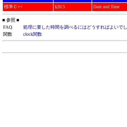
標準Ｃ++
§20.5
Date and Time
■ 参照 ■
FAQ
処理に要した時間を調べるにはどうすればよいで
関数
clock関数