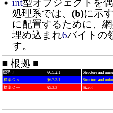
int
型オブジェクトを偶
処理系では、
(b)
に示
に配置するために、網
埋め込まれ
6
バイトの
す。
■ 根拠 ■
標準Ｃ
§6.5.2.1
Structure and union
標準Ｃ
§6.7.2.1
Structure and union
99
標準Ｃ++
§5.3.3
Sizeof