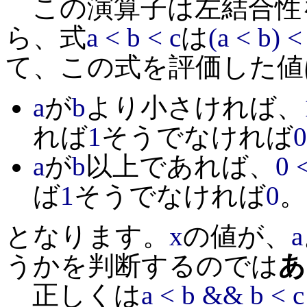
この演算子は左結合性
ら、式
a < b < c
は
(a < b) <
て、この式を評価した値
a
が
b
より小さければ、
れば
1
そうでなければ
0
a
が
b
以上であれば、
0 
ば
1
そうでなければ
0
。
となります。
x
の値が、
a
うかを判断するのでは
あ
正しくは
a < b && b < c