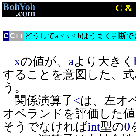
C &
C
C++
どうしてa < x < bはうまく判
x
の値が、
a
より大きく
することを意図した、式
う。
関係演算子
<
は、左オ
オペランドを評価した値
そうでなければ
int
型の
0