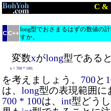
C &
long型でおさまるはずの数値
C
C++
すか。
変数
x
が
long
型である
x = 700 * 100;
を考えましょう。
700
と
1
は、
long
型の表現範囲に
700 * 100
は、
int
型どうし