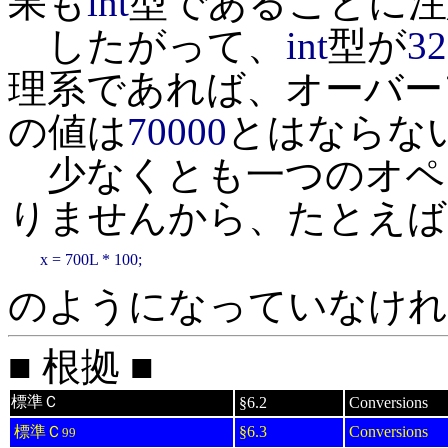
果も
int
型であることに注
したがって、
int
型が
32
理系であれば、オーバー
の値は
70000
とはならな
少なくとも一つのオペ
りませんから、たとえば
x = 700L * 100;
のようになっていなけれ
■ 根拠 ■
標準Ｃ
§6.2
Conversions
標準Ｃ
§6.3
Conversions
99