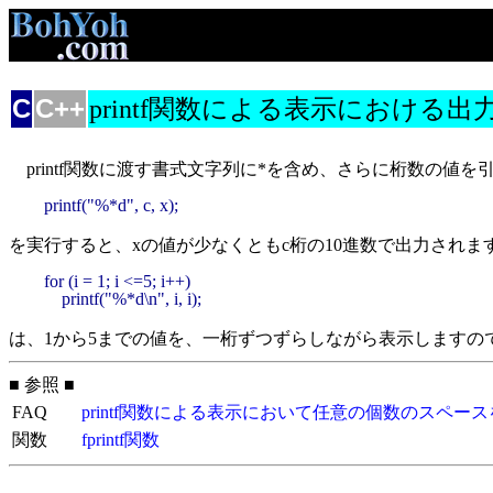
C
C++
printf関数による表示におけ
printf関数に渡す書式文字列に*を含め、さらに桁数の値
printf("%*d", c, x);
を実行すると、xの値が少なくともc桁の10進数で出力され
for (i = 1; i <=5; i++)

    printf("%*d\n", i, i);
は、1から5までの値を、一桁ずつずらしながら表示しますの
■ 参照 ■
FAQ
printf関数による表示において任意の個数のスペ
関数
fprintf関数