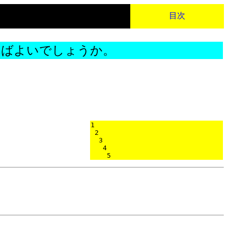
目次
ればよいでしょうか。
1

 2

  3

   4

    5