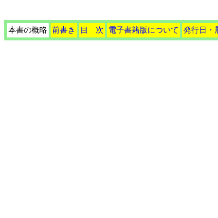
本書の概略
前書き
目 次
電子書籍版について
発行日・