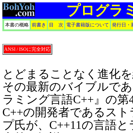
プログラミ
本書の概略
前書き
目 次
電子書籍版について
発行日・
ANSI / ISOに完全対応
とどまることなく進化を
その最新のバイブルであ
ラミング言語C++』の第
C++の開発者であるス
プ氏が、C++11の言語