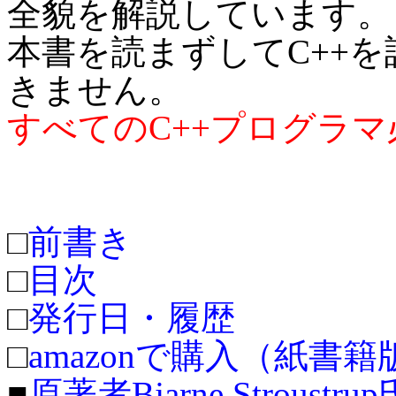
全貌を解説しています。
本書を読まずしてC++
きません。
すべてのC++プログラ
□
前書き
□
目次
□
発行日・履歴
□
amazonで購入（紙書
■
原著者Bjarne Strous