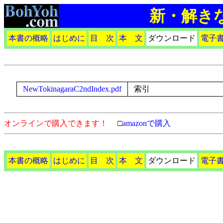
新・解き
本書の概略
はじめに
目 次
本 文
ダウンロード
電子
NewTokinagaraC2ndIndex.pdf
索引
オンラインで購入できます！
□
amazonで購入
本書の概略
はじめに
目 次
本 文
ダウンロード
電子