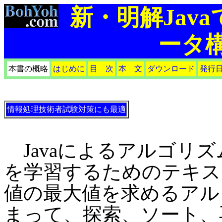
新・明解Jav
ータ構
本書の概略
はじめに
目 次
本 文
ダウンロード
発行
情報処理技術者試験対策にも最適
Javaによるアルゴリ
を学習するためのテキス
値の最大値を求めるアル
まって、探索、ソート、