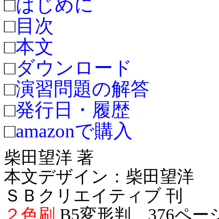
□
はじめに
□
目次
□
本文
□
ダウンロード
□
演習問題の解答
□
発行日・履歴
□
amazonで購入
柴田望洋 著
本文デザイン：柴田望洋
ＳＢクリエイティブ 刊
２色刷
B5変形判 376ペー