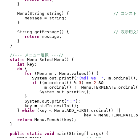
}
Menu
(
String string
) {                  
// コンス
message = string;
}
String getMessage
() {                  
// 表示用
return 
message;
}
}
//--- メニュー選択 ---//
static 
Menu SelectMenu
() {
int 
key;
do 
{
for 
(
Menu m : Menu.values
()) {
System.out.printf
(
"(%d) %s  "
, m.ordinal
()
,
if 
((
m.ordinal
() 
% 
3
) 
== 
2 
&&
m.ordinal
() 
!= Menu.TERMINATE.ordinal
(
System.out.println
()
;
}
System.out.print
(
"："
)
;
key = stdIn.nextInt
()
;
} 
while 
(
key < Menu.ADD_FIRST.ordinal
() 
|| 
key > Menu.TERMINATE.o
return 
Menu.MenuAt
(
key
)
;
}
public static 
void 
main
(
String
[] 
args
) {