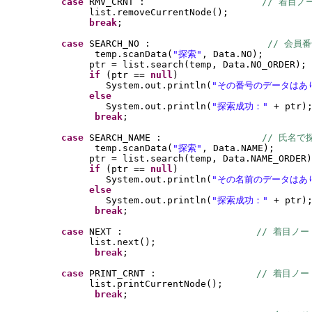
case 
RMV_CRNT :                     
// 着目ノ
list.removeCurrentNode
()
;
break
;
case 
SEARCH_NO :                     
// 会員
temp.scanData
(
"探索"
, Data.NO
)
;
ptr = list.search
(
temp, Data.NO_ORDER
)
;
if 
(
ptr == 
null
)
System.out.println
(
"その番号のデータはあ
else
System.out.println
(
"探索成功：" 
+ ptr
)
break
;
case 
SEARCH_NAME :                  
// 氏名で
temp.scanData
(
"探索"
, Data.NAME
)
;
ptr = list.search
(
temp, Data.NAME_ORDER
)
if 
(
ptr == 
null
)
System.out.println
(
"その名前のデータはあ
else
System.out.println
(
"探索成功：" 
+ ptr
)
break
;
case 
NEXT :                        
// 着目ノ
list.next
()
;
break
;
case 
PRINT_CRNT :                  
// 着目ノ
list.printCurrentNode
()
;
break
;