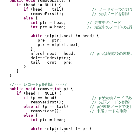
public 
void 
removeLast
() {
if 
(
head != NULL
) {
if 
(
head == tail
)            
// ノードが一つだけ
removeFirst
()
;            
// 先頭ノードを削除
else 
{
int 
ptr = head;         
// 走査中のノード
int 
pre = head;         
// 走査中のノードの先
while 
(
n
[
ptr
]
.next != head
) {
pre = ptr;
ptr = n
[
ptr
]
.next;
}
n
[
pre
]
.next = head;      
// preは削除後の末
deleteIndex
(
ptr
)
;
tail = crnt = pre;
}
}
}
//--- レコードpを削除 ---//
public 
void 
remove
(
int 
p
) {
if 
(
head != NULL
) {
if 
(
p == head
)               
// pが先頭ノードで
removeFirst
()
;            
// 先頭ノードを削除
else if 
(
p == tail
)         
// pが末尾ノードであ
removeLast
()
;            
// 末尾ノードを削除
else 
{
int 
ptr = head;
while 
(
n
[
ptr
]
.next != p
) {