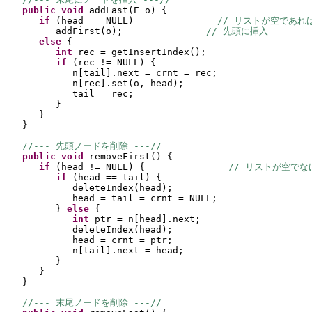
public 
void 
addLast
(
E o
) {
if 
(
head == NULL
)               
// リストが空であれ
addFirst
(
o
)
;               
// 先頭に挿入
else 
{
int 
rec = getInsertIndex
()
;
if 
(
rec != NULL
) {
n
[
tail
]
.next = crnt = rec;
n
[
rec
]
.set
(
o, head
)
;
tail = rec;
}
}
}
//--- 先頭ノードを削除 ---//
public 
void 
removeFirst
() {
if 
(
head != NULL
) {               
// リストが空でな
if 
(
head == tail
) {
deleteIndex
(
head
)
;
head = tail = crnt = NULL;
} 
else 
{
int 
ptr = n
[
head
]
.next;
deleteIndex
(
head
)
;
head = crnt = ptr;
n
[
tail
]
.next = head;
}
}
}
//--- 末尾ノードを削除 ---//