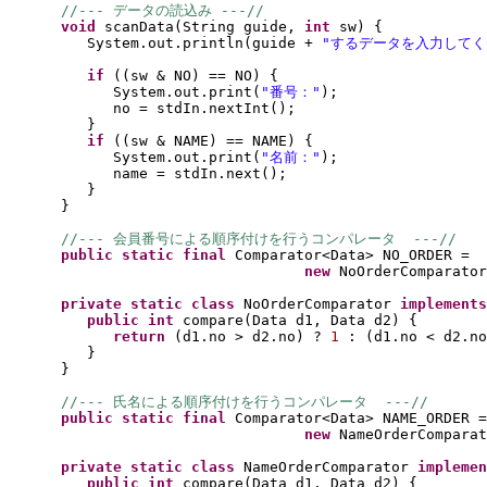
//--- データの読込み ---//
void 
scanData
(
String guide, 
int 
sw
) {
System.out.println
(
guide + 
"するデータを入力してく
if 
((
sw & NO
) 
== NO
) {
System.out.print
(
"番号："
)
;
no = stdIn.nextInt
()
;
}
if 
((
sw & NAME
) 
== NAME
) {
System.out.print
(
"名前："
)
;
name = stdIn.next
()
;
}
}
//--- 会員番号による順序付けを行うコンパレータ  ---//
public static final 
Comparator<Data> NO_ORDER =
new 
NoOrderComparator
private static class 
NoOrderComparator 
implements
public 
int 
compare
(
Data d1, Data d2
) {
return 
(
d1.no > d2.no
) 
? 
1 
: 
(
d1.no < d2.no
}
}
//--- 氏名による順序付けを行うコンパレータ  ---//
public static final 
Comparator<Data> NAME_ORDER =
new 
NameOrderComparat
private static class 
NameOrderComparator 
implemen
public 
int 
compare
(
Data d1, Data d2
) {