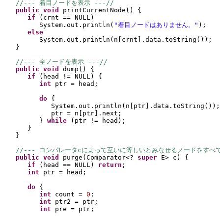
//--- 着目ノードを表示 ---//
public 
void 
printCurrentNode
() {
if 
(
crnt == NULL
)
System.out.println
(
"着目ノードはありません。"
)
;
else
System.out.println
(
n
[
crnt
]
.data.toString
())
;
}
//--- 全ノードを表示 ---//
public 
void 
dump
() {
if 
(
head != NULL
) {
int 
ptr = head;
do 
{
System.out.println
(
n
[
ptr
]
.data.toString
())
;
ptr = n
[
ptr
]
.next;
} 
while 
(
ptr != head
)
;
}
}
//--- コンパレータcによって互いに等しいとみなせるノードをすべて削
public 
void 
purge
(
Comparator<? 
super 
E> c
) {
if 
(
head == NULL
) 
return
;
int 
ptr = head;
do 
{
int 
count = 
0
;
int 
ptr2 = ptr;
int 
pre = ptr;