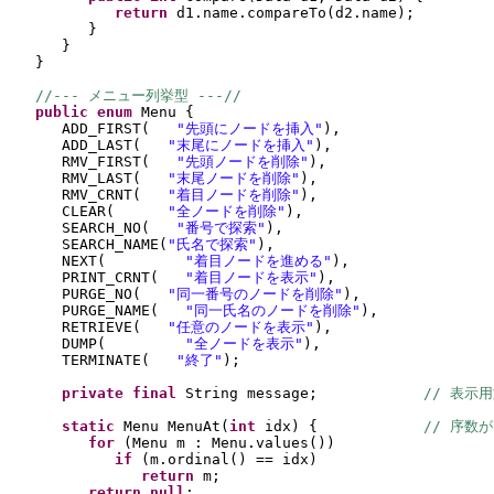
return 
d1.name.compareTo
(
d2.name
)
;
}
}
}
//--- メニュー列挙型 ---//
public enum 
Menu 
{
ADD_FIRST
(   
"先頭にノードを挿入"
)
,
ADD_LAST
(   
"末尾にノードを挿入"
)
,
RMV_FIRST
(   
"先頭ノードを削除"
)
,
RMV_LAST
(   
"末尾ノードを削除"
)
,
RMV_CRNT
(   
"着目ノードを削除"
)
,
CLEAR
(      
"全ノードを削除"
)
,
SEARCH_NO
(   
"番号で探索"
)
,
SEARCH_NAME
(
"氏名で探索"
)
,
NEXT
(         
"着目ノードを進める"
)
,
PRINT_CRNT
(   
"着目ノードを表示"
)
,
PURGE_NO
(   
"同一番号のノードを削除"
)
,
PURGE_NAME
(   
"同一氏名のノードを削除"
)
,
RETRIEVE
(   
"任意のノードを表示"
)
,
DUMP
(         
"全ノードを表示"
)
,
TERMINATE
(   
"終了"
)
;
private final 
String message;            
// 表示
static 
Menu MenuAt
(
int 
idx
) {            
// 序数
for 
(
Menu m : Menu.values
())
if 
(
m.ordinal
() 
== idx
)
return 
m;
return null
;