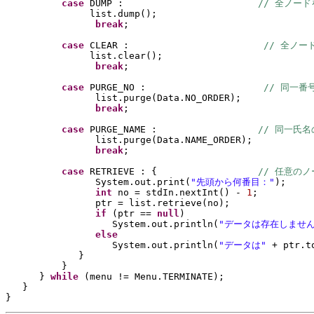
case 
DUMP :                        
// 全ノー
list.dump
()
;
break
;
case 
CLEAR :                        
// 全ノー
list.clear
()
;
break
;
case 
PURGE_NO :                     
// 同一番
list.purge
(
Data.NO_ORDER
)
;
break
;
case 
PURGE_NAME :                  
// 同一氏
list.purge
(
Data.NAME_ORDER
)
;
break
;
case 
RETRIEVE : 
{                  
// 任意の
System.out.print
(
"先頭から何番目："
)
;
int 
no = stdIn.nextInt
() 
- 
1
;
ptr = list.retrieve
(
no
)
;
if 
(
ptr == 
null
)
System.out.println
(
"データは存在しません
else
System.out.println
(
"データは" 
+ ptr.t
}
}
} 
while 
(
menu != Menu.TERMINATE
)
;
}
}