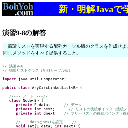
新・明解Java
演習9-8の解答
循環リストを実現する配列カーソル版のクラスを作成せよ
同じメソッドをすべて提供すること。
// 演習9-8
// 循環リストクラス（配列カーソル版）
import 
java.util.Comparator;
public class 
AryCircLinkedList<E> 
{
//--- ノード ---//
class 
Node<E> 
{
private 
E data;      
// データ
private 
int 
next;      
// リストの後続ポインタ（後続
private 
int 
dnext;   
// フリーリストの後続ポインタ（
//--- dataとnextを設定 ---//
void 
set
(
E data, 
int 
next
) {