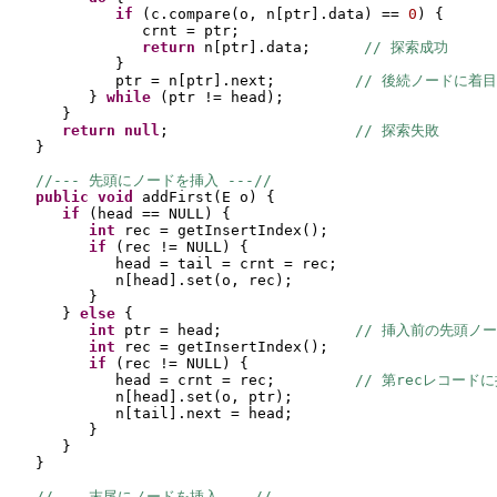
if 
(
c.compare
(
o, n
[
ptr
]
.data
) 
== 
0
) {
crnt = ptr;
return 
n
[
ptr
]
.data;      
// 探索成功
}
ptr = n
[
ptr
]
.next;         
// 後続ノードに着目
} 
while 
(
ptr != head
)
;
}
return null
;                     
// 探索失敗
}
//--- 先頭にノードを挿入 ---//
public 
void 
addFirst
(
E o
) {
if 
(
head == NULL
) {
int 
rec = getInsertIndex
()
;
if 
(
rec != NULL
) {
head = tail = crnt = rec;
n
[
head
]
.set
(
o, rec
)
;
}
} 
else 
{
int 
ptr = head;               
// 挿入前の先頭ノ
int 
rec = getInsertIndex
()
;
if 
(
rec != NULL
) {
head = crnt = rec;         
// 第recレコード
n
[
head
]
.set
(
o, ptr
)
;
n
[
tail
]
.next = head;
}
}
}
//--- 末尾にノードを挿入 ---//