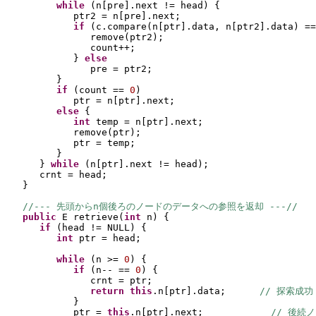
while 
(
n
[
pre
]
.next != head
) {
ptr2 = n
[
pre
]
.next;
if 
(
c.compare
(
n
[
ptr
]
.data, n
[
ptr2
]
.data
) 
==
remove
(
ptr2
)
;
count++;
} 
else
pre = ptr2;
}
if 
(
count == 
0
)
ptr = n
[
ptr
]
.next;
else 
{
int 
temp = n
[
ptr
]
.next;
remove
(
ptr
)
;
ptr = temp;
}
} 
while 
(
n
[
ptr
]
.next != head
)
;
crnt = head;
}
//--- 先頭からn個後ろのノードのデータへの参照を返却 ---//
public 
E retrieve
(
int 
n
) {
if 
(
head != NULL
) {
int 
ptr = head;
while 
(
n >= 
0
) {
if 
(
n-- == 
0
) {
crnt = ptr;
return this
.n
[
ptr
]
.data;      
// 探索成功
}
ptr = 
this
.n
[
ptr
]
.next;            
// 後続