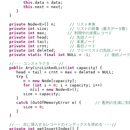
this
.data = data;
this
.next = next;
}
}
private 
Node<E>
[] 
n;      
// リスト本体
private 
int 
size;         
// リストの容量（最大データ数）
private 
int 
max;         
// 利用中の末尾レコード
private 
int 
head;         
// 先頭ノード
private 
int 
tail;         
// 末尾ノード
private 
int 
crnt;         
// 着目ノード
private 
int 
deleted;      
// フリーリストの先頭ノード
private static final 
int 
NULL = -
1
;      
// 後続ノー
//--- コンストラクタ ---//
public 
AryCircLinkedList
(
int 
capacity
) {
head = tail = crnt = max = deleted = NULL;
try 
{
n = 
new 
Node
[
capacity
]
;
for 
(
int 
i = 
0
; i < capacity; i++
)
n
[
i
] 
= 
new 
Node<E>
()
;
size = capacity;
}
catch 
(
OutOfMemoryError e
) {      
// 配列の生成に失
size = 
0
;
}
}
//--- 次に挿入するレコードのインデックスを求める ---//
private 
int 
getInsertIndex
() {