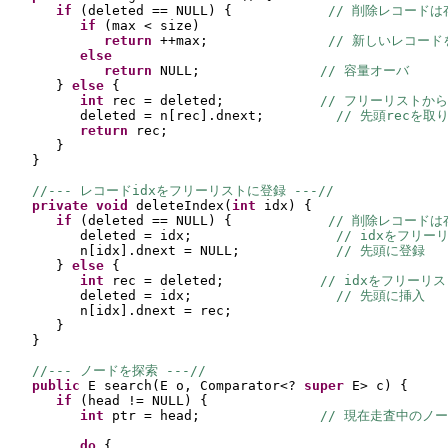
if 
(
deleted == NULL
) {            
// 削除レコードは
if 
(
max < size
)
return 
++max;               
// 新しいレコード
else
return 
NULL;               
// 容量オーバ
} 
else 
{
int 
rec = deleted;            
// フリーリストから
deleted = n
[
rec
]
.dnext;         
// 先頭recを取
return 
rec;
}
}
//--- レコードidxをフリーリストに登録 ---//
private 
void 
deleteIndex
(
int 
idx
) {
if 
(
deleted == NULL
) {            
// 削除レコードは
deleted = idx;                  
// idxをフリー
n
[
idx
]
.dnext = NULL;            
// 先頭に登録
} 
else 
{
int 
rec = deleted;            
// idxをフリーリ
deleted = idx;                  
// 先頭に挿入
n
[
idx
]
.dnext = rec;
}
}
//--- ノードを探索 ---//
public 
E search
(
E o, Comparator<? 
super 
E> c
) {
if 
(
head != NULL
) {
int 
ptr = head;               
// 現在走査中のノ
do 
{