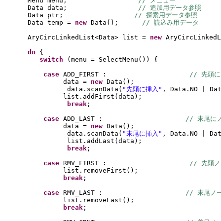
Menu menu;                  
// メニュー
Data data;                  
// 追加用データ参照
Data ptr;                  
// 探索用データ参照
Data temp = 
new 
Data
()
;      
// 読込み用データ
AryCircLinkedList<Data> list = 
new 
AryCircLinkedL
do 
{
switch 
(
menu = SelectMenu
()) {
case 
ADD_FIRST :                     
// 先頭
data = 
new 
Data
()
;
data.scanData
(
"先頭に挿入"
, Data.NO | Da
list.addFirst
(
data
)
;
break
;
case 
ADD_LAST :                     
// 末尾に
data = 
new 
Data
()
;
data.scanData
(
"末尾に挿入"
, Data.NO | Da
list.addLast
(
data
)
;
break
;
case 
RMV_FIRST :                     
// 先頭
list.removeFirst
()
;
break
;
case 
RMV_LAST :                     
// 末尾ノ
list.removeLast
()
;
break
;