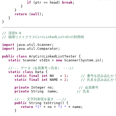
if 
(
ptr == head
) 
break
;
}
}
return 
(
null
)
;      
}
}
// 演習9-8
// 循環リストクラスCircLinkedList<E>の利用例
import 
java.util.Scanner;
import 
java.util.Comparator;
public class 
AryCircLinkedListTester 
{
static 
Scanner stdIn = 
new 
Scanner
(
System.in
)
;
//--- データ（会員番号＋氏名） ---//
static class 
Data 
{
static final 
int 
NO   = 
1
;      
// 番号を読み込むか
static final 
int 
NAME = 
2
;      
// 氏名を読み込むか
private 
Integer no;            
// 会員番号
private 
String  name;         
// 氏名
//--- 文字列表現を返す ---//
public 
String toString
() {
return 
"(" 
+ no + 
") " 
+ name;
}