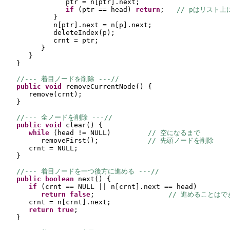
ptr = n
[
ptr
]
.next;
if 
(
ptr == head
) 
return
;   
// pはリスト
}
n
[
ptr
]
.next = n
[
p
]
.next;
deleteIndex
(
p
)
;
crnt = ptr;
}
}
}
//--- 着目ノードを削除 ---//
public 
void 
removeCurrentNode
() {
remove
(
crnt
)
;
}
//--- 全ノードを削除 ---//
public 
void 
clear
() {
while 
(
head != NULL
)         
// 空になるまで
removeFirst
()
;            
// 先頭ノードを削除
crnt = NULL;
}
//--- 着目ノードを一つ後方に進める ---//
public 
boolean 
next
() {
if 
(
crnt == NULL || n
[
crnt
]
.next == head
)
return false
;                  
// 進めることはで
crnt = n
[
crnt
]
.next;
return true
;
}