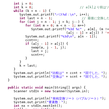
int 
i = 
0
;
int 
k = 
0
;                        
// a[k]より前は
while 
(
k < n - 
1
) {
System.out.printf
(
"パス%d：\n"
, i++
)
;
int 
last = n - 
1
;               
// 最後に交換し
for 
(
int 
j = n - 
1
; j > k; j--
) {
for 
(
int 
m = 
0
; m < n - 
1
; m++
)
System.out.printf
(
"%3d %c" 
, a
[
m
]
, 
(
m !=
(
a
[
j - 
1
] 
> a
[
j
]) 
? 
'+
System.out.printf
(
"%3d\n"
, a
[
n - 
1
])
;
ccnt++;
if 
(
a
[
j - 
1
] 
> a
[
j
]) {
swap
(
a, j - 
1
, j
)
;
last = j;
scnt++;
}
}
k = last;
}
System.out.println
(
"比較は" 
+ ccnt + 
"回でした。"
)
;
System.out.println
(
"交換は" 
+ scnt + 
"回でした。"
)
;
}
public static 
void 
main
(
String
[] 
args
) {
Scanner stdIn = 
new 
Scanner
(
System.in
)
;
System.out.println
(
"単純交換ソート（バブルソート）"
)
;
System.out.print
(
"要素数："
)
;
int 
nx = stdIn.nextInt
()
;