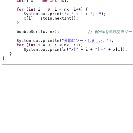
int
[] 
x = 
new 
int
[
nx
]
;
for 
(
int 
i = 
0
; i < nx; i++
) {
System.out.print
(
"x[" 
+ i + 
"]："
)
;
x
[
i
] 
= stdIn.nextInt
()
;
}
bubbleSort
(
x, nx
)
;            
// 配列xを単純交換ソー
System.out.println
(
"昇順にソートしました。"
)
;
for 
(
int 
i = 
0
; i < nx; i++
)
System.out.println
(
"x[" 
+ i + 
"]＝" 
+ x
[
i
])
;
}
}