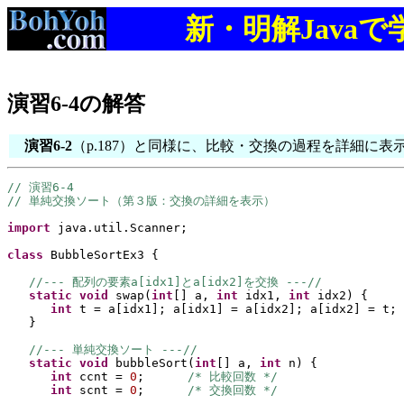
新・明解Java
演習6-4の解答
演習6-2
（p.187）と同様に、比較・交換の過程を詳細に
// 演習6-4
// 単純交換ソート（第３版：交換の詳細を表示）
import 
java.util.Scanner;
class 
BubbleSortEx3 
{
//--- 配列の要素a[idx1]とa[idx2]を交換 ---//
static 
void 
swap
(
int
[] 
a, 
int 
idx1, 
int 
idx2
) {
int 
t = a
[
idx1
]
; a
[
idx1
] 
= a
[
idx2
]
; a
[
idx2
] 
= t;
}
//--- 単純交換ソート ---//
static 
void 
bubbleSort
(
int
[] 
a, 
int 
n
) {
int 
ccnt = 
0
;      
/* 比較回数 */
int 
scnt = 
0
;      
/* 交換回数 */