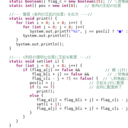
static 
boolean
[] 
flag_c = 
new 
boolean
[
15
]
; 
// ＼対
static 
int
[] 
pos = 
new 
int
[
8
]
;   
// 各列の王妃の位置
//--- 盤面（各列の王妃の位置）を出力 ---//
static 
void 
print
() {
for 
(
int 
i = 
0
; i < 
8
; i++
) {
for 
(
int 
j = 
0
; j < 
8
; j++
)
System.out.printf
(
"%s"
, j == pos
[
i
] 
? 
"■" 
:
System.out.println
()
;
}
System.out.println
()
;
}
//--- i列目の適切な位置に王妃を配置 ---//
static 
void 
set
(
int 
i
) {
for 
(
int 
j = 
0
; j < 
8
; j++
) {
if 
(
flag_a
[
j
] 
== 
false 
&&           
// 横（j行
flag_b
[
i + j
] 
== 
false 
&&        
// ／対角
flag_c
[
i - j + 
7
] 
== 
false
) {  
// ＼対角線
pos
[
i
] 
= j;               
// 王妃をj行に配置
if 
(
i == 
7
)               
// 全列に配置終了
print
()
;
else 
{
flag_a
[
j
] 
= flag_b
[
i + j
] 
= flag_c
[
i - j
set
(
i + 
1
)
;
flag_a
[
j
] 
= flag_b
[
i + j
] 
= flag_c
[
i - j
}
}
}
}