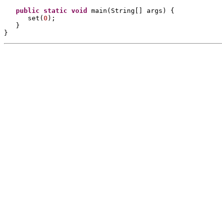
public static 
void 
main
(
String
[] 
args
) {
set
(
0
)
;
}
}