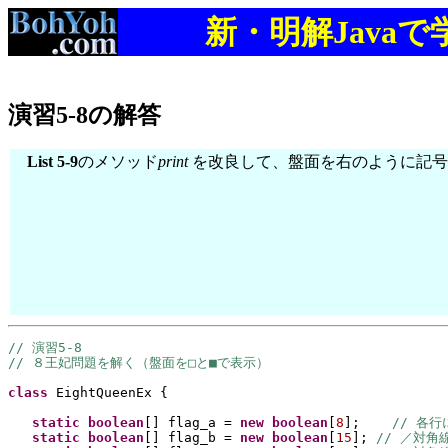
新・明解Java
演習5-8の解答
List 5-9
のメソッド
print
を改良して、盤面を右のように記号
// 演習5-8
// ８王妃問題を解く（盤面を□と■で表示）
class 
EightQueenEx 
{
static 
boolean
[] 
flag_a = 
new 
boolean
[
8
]
;    
// 各
static 
boolean
[] 
flag_b = 
new 
boolean
[
15
]
; 
// ／対