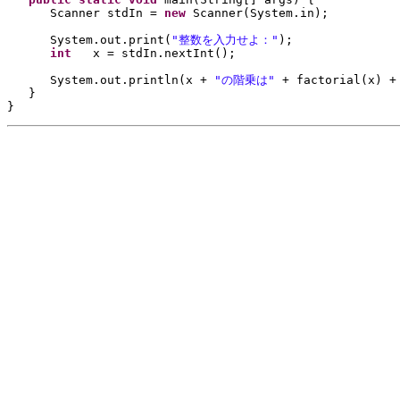
Scanner stdIn = 
new 
Scanner
(
System.in
)
;
System.out.print
(
"整数を入力せよ："
)
;
int   
x = stdIn.nextInt
()
;
System.out.println
(
x + 
"の階乗は" 
+ factorial
(
x
) 
+
}
}