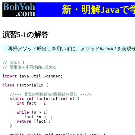
新・明解Java
演習5-1の解答
再帰メソッド呼出しを用いずに、メソッド
factorial
を実現
// 演習5-1
// 階乗値を非再帰的に求める
import 
java.util.Scanner;
class 
FactorialEx 
{
//--- 非負の整数値nの階乗値を返却 ---//
static 
int 
factorial
(
int 
n
) {
int 
fact = 
1
;
while 
(
n > 
1
)
fact *= n--;
return 
(
fact
)
;
}
public static 
void 
main
(
String
[] 
args
) {