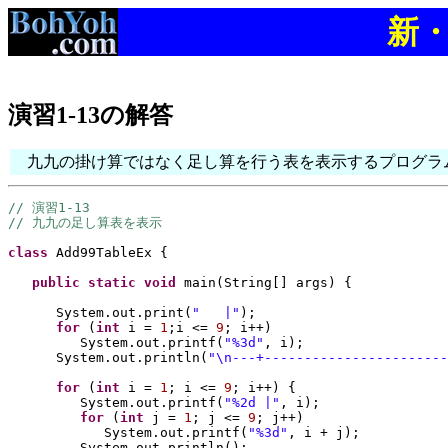
新・
演習1-13の解答
九九の掛け算ではなく足し算を行う表を表示するプログラ
// 演習1-13
// 九九の足し算表を表示
class 
Add99TableEx 
{
public static 
void 
main
(
String
[] 
args
) {
System.out.print
(
"   |"
)
;
for 
(
int 
i = 
1
;i <= 
9
; i++
)
System.out.printf
(
"%3d"
, i
)
;
System.out.println
(
"\n---+-----------------------
for 
(
int 
i = 
1
; i <= 
9
; i++
) {
System.out.printf
(
"%2d |"
, i
)
;
for 
(
int 
j = 
1
; j <= 
9
; j++
)
System.out.printf
(
"%3d"
, i + j
)
;
System.out.println
()
;