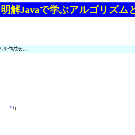
明解Javaで学ぶアルゴリズム
ムを作成せよ。
----"
)
;