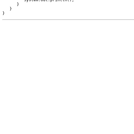
}
}
}