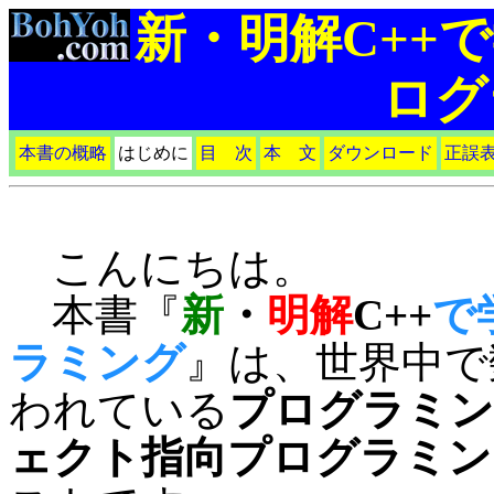
新・明解C++
ログ
本書の概略
はじめに
目 次
本 文
ダウンロード
正誤
こんにちは。
本書『
新
・
明解
C++
で
ラミング
』は、世界中で
われている
プログラミン
ェクト指向プログラミン