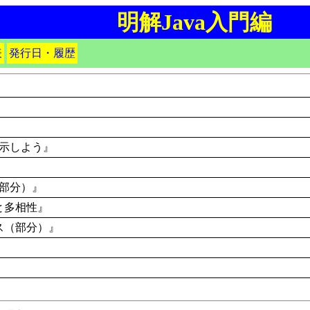
明解Java入門編
表
発行日・履歴
示しよう』
部分）』
と多相性』
ス（部分）』