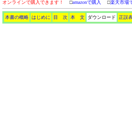
オンラインで購入できます！
□
amazonで購入
□
楽天市場
本書の概略
はじめに
目 次
本 文
ダウンロード
正誤