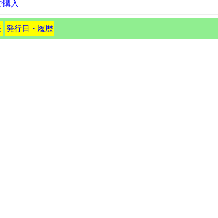
で購入
表
発行日・履歴