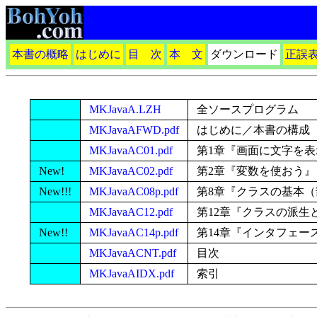
本書の概略
はじめに
目 次
本 文
ダウンロード
正誤
MKJavaA.LZH
全ソースプログラム
MKJavaAFWD.pdf
はじめに／本書の構成
MKJavaAC01.pdf
第1章『画面に文字を表
New!
MKJavaAC02.pdf
第2章『変数を使おう』
New!!!
MKJavaAC08p.pdf
第8章『クラスの基本（
MKJavaAC12.pdf
第12章『クラスの派生
New!!
MKJavaAC14p.pdf
第14章『インタフェー
MKJavaACNT.pdf
目次
MKJavaAIDX.pdf
索引